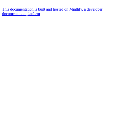
This documentation is built and hosted on Mintlify, a developer
documentation platform